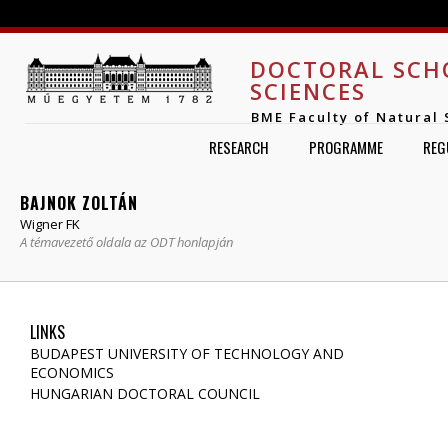
Jump to navigation
DOCTORAL SCH
SCIENCES
BME Faculty of Natural 
RESEARCH
PROGRAMME
REG
BAJNOK ZOLTÁN
Wigner FK
A témavezető oldala az ODT honlapján
LINKS
BUDAPEST UNIVERSITY OF TECHNOLOGY AND
ECONOMICS
HUNGARIAN DOCTORAL COUNCIL