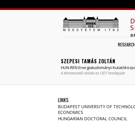
D
S
B
RESEARC
SZEPESI TAMÁS ZOLTÁN
HUN-REN Energiatudományi Kutatóközp
A témavezető oldala az ODT honlapján
LINKS
BUDAPEST UNIVERSITY OF TECHNOL
ECONOMICS
HUNGARIAN DOCTORAL COUNCIL