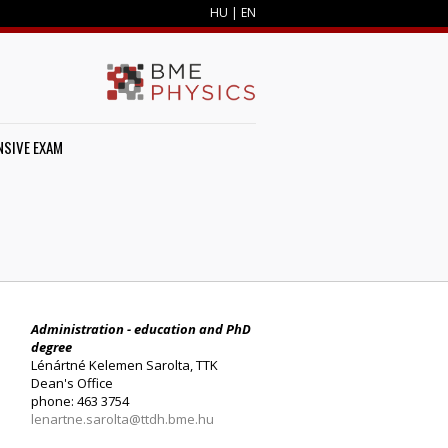
HU
|
EN
SIVE EXAM
Administration - education and PhD
degree
Lénártné Kelemen Sarolta, TTK
Dean's Office
phone: 463 3754
lenartne.sarolta@ttdh.bme.hu