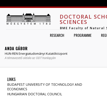
Jump to navigation
DOCTORAL SCH
SCIENCES
BME Faculty of Natural 
RESEARCH
PROGRAMME
REG
ANDA GÁBOR
HUN-REN Energiatudományi Kutatóközpont
A témavezető oldala az ODT honlapján
LINKS
BUDAPEST UNIVERSITY OF TECHNOLOGY AND
ECONOMICS
HUNGARIAN DOCTORAL COUNCIL